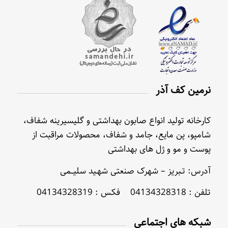
نرمین کف آذر
کارخانه تولید انواع صابون بهداشتی و گلیسیرینه شفاف،
شامپو، پن مایع، جامد و شفاف، محصولات مراقبت از
پوست و مو و ژل های بهداشتی
آدرس: تـبریز – شهرک صنعتی شهـید سلیــمی
تلفن : 04134328318 فکس : 04134328319
شبکه های اجتماعی