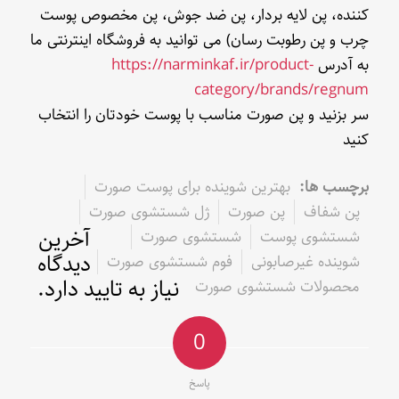
کننده، پن لایه بردار، پن ضد جوش، پن مخصوص پوست
چرب و پن رطوبت رسان) می توانید به فروشگاه اینترنتی ما
به آدرس
https://narminkaf.ir/product-
category/brands/regnum
سر بزنید و پن صورت مناسب با پوست خودتان را انتخاب
کنید
برچسب ها:
بهترین شوینده برای پوست صورت
پن شفاف
پن صورت
ژل شستشوی صورت
آخرین
شستشوی پوست
شستشوی صورت
دیدگاه
شوینده غیرصابونی
فوم شستشوی صورت
نیاز به تایید دارد.
محصولات شستشوی صورت
0
پاسخ