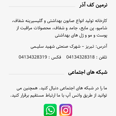
نرمین کف آذر
کارخانه تولید انواع صابون بهداشتی و گلیسیرینه شفاف،
شامپو، پن مایع، جامد و شفاف، محصولات مراقبت از
پوست و مو و ژل های بهداشتی
آدرس: تـبریز – شهرک صنعتی شهـید سلیــمی
تلفن : 04134328318 فکس : 04134328319
شبکه های اجتماعی
ما را در شبکه های اجتماعی دنبال کنید. همچنین می
توانید از طریق واتس آپ با ما ارتباط مستقیم برقرار کنید.