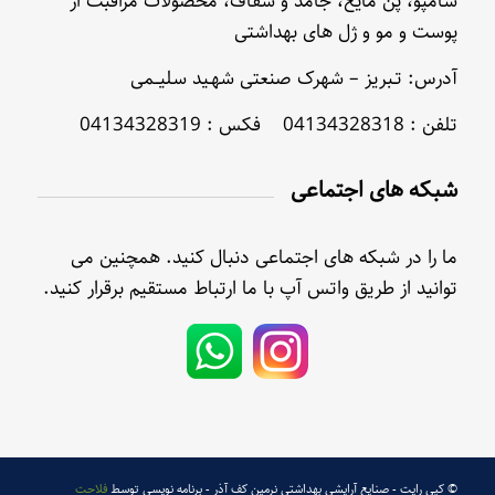
شامپو، پن مایع، جامد و شفاف، محصولات مراقبت از
پوست و مو و ژل های بهداشتی
آدرس: تـبریز – شهرک صنعتی شهـید سلیــمی
تلفن : 04134328318 فکس : 04134328319
شبکه های اجتماعی
ما را در شبکه های اجتماعی دنبال کنید. همچنین می
توانید از طریق واتس آپ با ما ارتباط مستقیم برقرار کنید.
© کپی رایت - صنایع آرایشی بهداشتی نرمین کف آذر - برنامه نویسی توسط
فلاحت