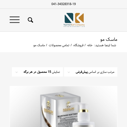
041-34328318-19
ماسک مو
شما اینجا هستید:
خانه
/
فروشگاه
/
تمامی محصولات
/
ماسک مو
مرتب سازی بر اساس
پیش‌فرض
نمایش
15 محصول در هر برگه