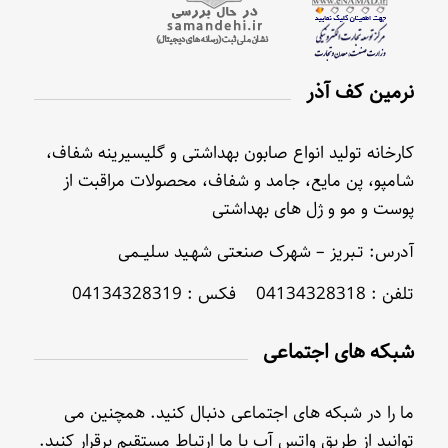
نرمین کف آذر
کارخانه تولید انواع صابون بهداشتی و گلیسیرینه شفاف،
شامپو، پن مایع، جامد و شفاف، محصولات مراقبت از
پوست و مو و ژل های بهداشتی
آدرس: تـبریز – شهرک صنعتی شهـید سلیــمی
تلفن : 04134328318 فکس : 04134328319
شبکه های اجتماعی
ما را در شبکه های اجتماعی دنبال کنید. همچنین می
توانید از طریق واتس آپ با ما ارتباط مستقیم برقرار کنید.