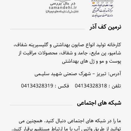
نرمین کف آذر
کارخانه تولید انواع صابون بهداشتی و گلیسیرینه شفاف،
شامپو، پن مایع، جامد و شفاف، محصولات مراقبت از
پوست و مو و ژل های بهداشتی
آدرس: تـبریز – شهرک صنعتی شهـید سلیــمی
تلفن : 04134328318 فکس : 04134328319
شبکه های اجتماعی
ما را در شبکه های اجتماعی دنبال کنید. همچنین می
توانید از طریق واتس آپ با ما ارتباط مستقیم برقرار کنید.