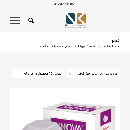
041-34328318-19
کمبو
شما اینجا هستید:
خانه
/
فروشگاه
/
تمامی محصولات
/
کمبو
مرتب سازی بر اساس
پیش‌فرض
نمایش
15 محصول در هر برگه