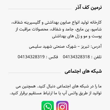
نرمین کف آذر
کارخانه تولید انواع صابون بهداشتی و گلیسیرینه شفاف،
شامپو، پن مایع، جامد و شفاف، محصولات مراقبت از
پوست و مو و ژل های بهداشتی
آدرس: تـبریز – شهرک صنعتی شهـید سلیــمی
تلفن : 04134328318 فکس : 04134328319
شبکه های اجتماعی
ما را در شبکه های اجتماعی دنبال کنید. همچنین می
توانید از طریق واتس آپ با ما ارتباط مستقیم برقرار کنید.