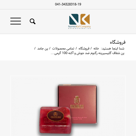
041-34328318-19
فروشگاه
شما اینجا هستید:
خانه
/
فروشگاه
/
تمامی محصولات
/
پن جامد
/
پن شفاف گلیسیرینه رگنوم ضد جوش و آکنه 100 گرمی...