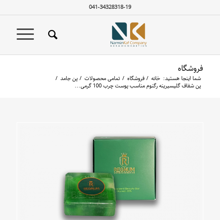
041-34328318-19
فروشگاه
شما اینجا هستید:
خانه
/
فروشگاه
/
تمامی محصولات
/
پن جامد
/
پن شفاف گلیسیرینه رگنوم مناسب پوست چرب 100 گرمی...