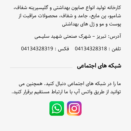
کارخانه تولید انواع صابون بهداشتی و گلیسیرینه شفاف،
شامپو، پن مایع، جامد و شفاف، محصولات مراقبت از
پوست و مو و ژل های بهداشتی
آدرس: تـبریز – شهرک صنعتی شهـید سلیــمی
تلفن : 04134328318 فکس : 04134328319
شبکه های اجتماعی
ما را در شبکه های اجتماعی دنبال کنید. همچنین می
توانید از طریق واتس آپ با ما ارتباط مستقیم برقرار کنید.