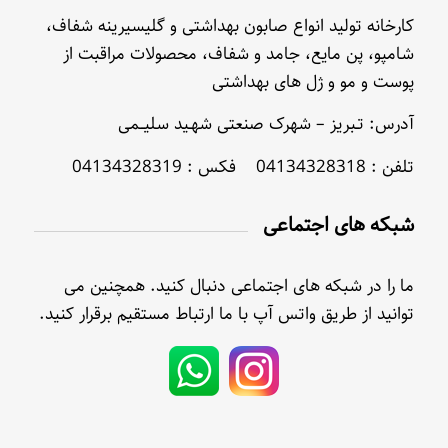
کارخانه تولید انواع صابون بهداشتی و گلیسیرینه شفاف،
شامپو، پن مایع، جامد و شفاف، محصولات مراقبت از
پوست و مو و ژل های بهداشتی
آدرس: تـبریز – شهرک صنعتی شهـید سلیــمی
تلفن : 04134328318 فکس : 04134328319
شبکه های اجتماعی
ما را در شبکه های اجتماعی دنبال کنید. همچنین می
توانید از طریق واتس آپ با ما ارتباط مستقیم برقرار کنید.