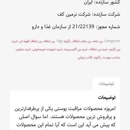
کشور سازنده: ایران
شرکت سازنده: شرکت نرمین کف
شماره مجوز: 21/22139 از سازمان غذا و دارو
Categories:
پن جامد
,
پن جامد شفاف
,
رگنوم
Tags:
پن شفاف
,
پن شفاف قهوه ای
,
خرید
پن رگنوم
,
خرید پن شفاف
,
خرید پن گلیسیرینه
,
خرید شوینده غیرصابونی
,
خرید صابون
مناسب پوست
,
رگنوم
,
قالب زیبایی
توضیحات
توضیحات
امروزه محصولات مراقبت پوستی یکی از پرطرفدارترین
و پرفروش ترین محصولات هستند. اما سوال اصلی
که پیش می آید این است که آیا تمام این محصولات