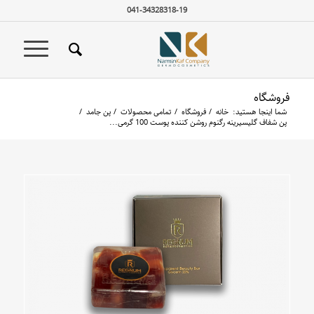
041-34328318-19
فروشگاه
شما اینجا هستید:
خانه
/
فروشگاه
/
تمامی محصولات
/
پن جامد
/
پن شفاف گلیسیرینه رگنوم روشن کننده پوست 100 گرمی...