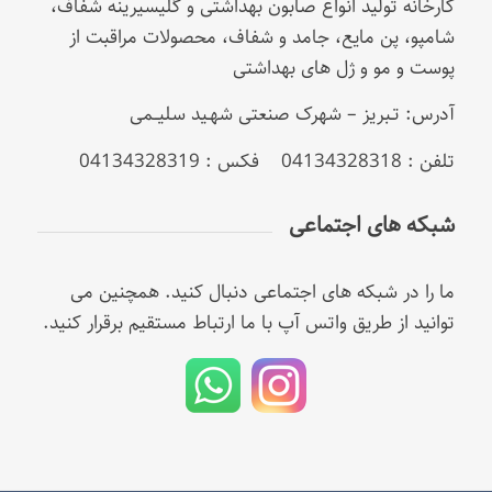
کارخانه تولید انواع صابون بهداشتی و گلیسیرینه شفاف،
شامپو، پن مایع، جامد و شفاف، محصولات مراقبت از
پوست و مو و ژل های بهداشتی
آدرس: تـبریز – شهرک صنعتی شهـید سلیــمی
تلفن : 04134328318 فکس : 04134328319
شبکه های اجتماعی
ما را در شبکه های اجتماعی دنبال کنید. همچنین می
توانید از طریق واتس آپ با ما ارتباط مستقیم برقرار کنید.