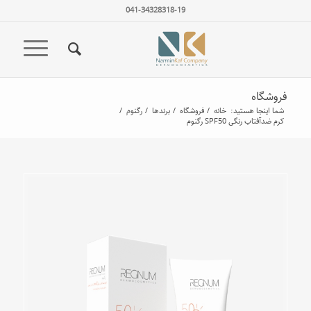
041-34328318-19
فروشگاه
شما اینجا هستید:
خانه
/
فروشگاه
/
برندها
/
رگنوم
/
کرم ضدآفتاب رنگی SPF50 رگنوم