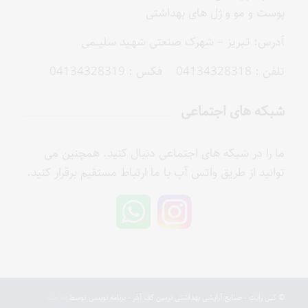
پوست و مو و ژل های بهداشتی
آدرس: تـبریز – شهرک صنعتی شهـید سلیــمی
تلفن : 04134328318 فکس : 04134328319
شبکه های اجتماعی
ما را در شبکه های اجتماعی دنبال کنید. همچنین می
توانید از طریق واتس آپ با ما ارتباط مستقیم برقرار کنید.
© کپی رایت - صنایع آرایشی بهداشتی نرمین کف آذر - برنامه نویسی توسط
فلاحت