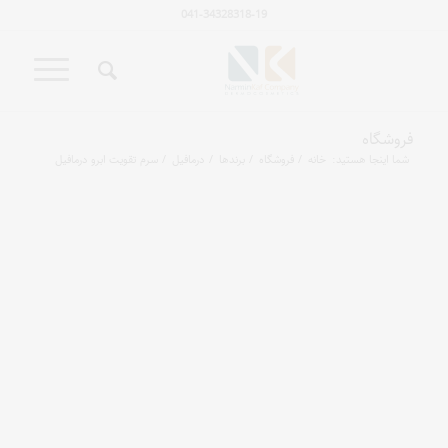
041-34328318-19
فروشگاه
شما اینجا هستید:
خانه
/
فروشگاه
/
برندها
/
درمافیل
/
سرم تقویت ابرو درمافیل