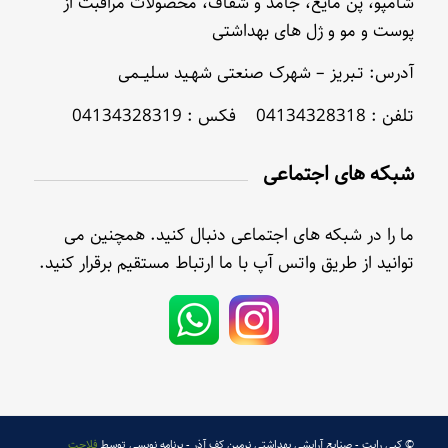
شامپو، پن مایع، جامد و شفاف، محصولات مراقبت از
پوست و مو و ژل های بهداشتی
آدرس: تـبریز – شهرک صنعتی شهـید سلیــمی
تلفن : 04134328318 فکس : 04134328319
شبکه های اجتماعی
ما را در شبکه های اجتماعی دنبال کنید. همچنین می
توانید از طریق واتس آپ با ما ارتباط مستقیم برقرار کنید.
© کپی رایت - صنایع آرایشی بهداشتی نرمین کف آذر - برنامه نویسی توسط
فلاحت