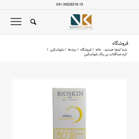
041-34328318-19
فروشگاه
شما اینجا هستید:
خانه
/
فروشگاه
/
برندها
/
بایواسکین
/
کرم ضدآفتاب بی رنگ بایواسکین