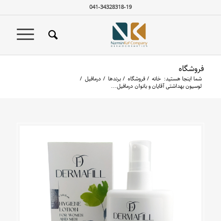
041-34328318-19
فروشگاه
شما اینجا هستید:
خانه
/
فروشگاه
/
برندها
/
درمافیل
/
لوسیون بهداشتی آقایان و بانوان درمافیل...