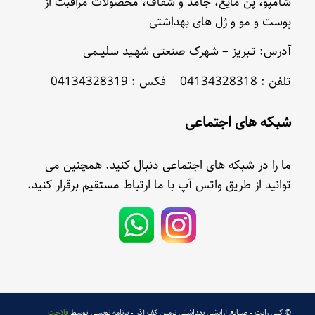
شامپو، پن مایع، جامد و شفاف، محصولات مراقبت از
پوست و مو و ژل های بهداشتی
آدرس: تـبریز – شهرک صنعتی شهـید سلیــمی
تلفن : 04134328318 فکس : 04134328319
شبکه های اجتماعی
ما را در شبکه های اجتماعی دنبال کنید. همچنین می
توانید از طریق واتس آپ با ما ارتباط مستقیم برقرار کنید.
© کپی رایت - صنایع آرایشی بهداشتی نرمین کف آذر - برنامه نویسی توسط
فلاحت