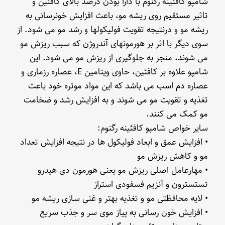
شامپو کافئینه رگنوم با دارا بودن درصد بالای کافئین و
تاثیر مستقیم روی ریشه مو، باعث افزایش خونرسانی به
ریشه مو و درنتیجه تقویت فولیکولها و رشد مو می شود. از
سوی دیگر با اثر بر هورمونهای آندروژن که سبب ریزش مو
می شوند، منجر به جلوگیری از ریزش مو می شود. این
شامپو علاوه بر کافئین، حاوی ویتامین E، عصاره رزماری و
عصاره دم اسب می باشد که این مواد موثره خود باعث
تغذیه و تقویت مو می شوند و به افزایش رشد و ضخامت
مو کمک می کنند.
سایر خواص شامپو کافئینه رگنوم:
• افزایش عمق و ابعاد فولیکول ها در نتیجه افزایش تعداد
مو و کاهش ریزش مو
• مهارعامل اصلی ریزش مو یعنی هورمون دی هیدرو
تستسترون و آنزیم فسفودی استراز
• لایه محافظتی مو و تغذیه بهتر و غنی سازی ریشه مو
• افزایش خون رسانی به پیاز موی سر و جذب سریع