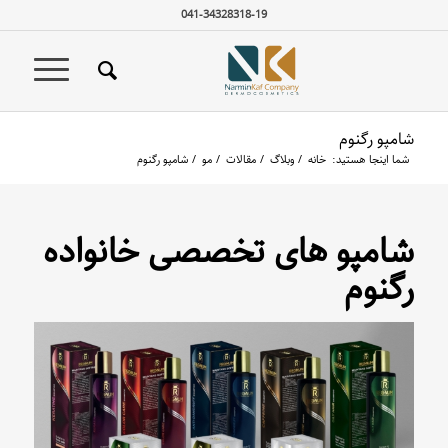
041-34328318-19
شامپو رگنوم
شما اینجا هستید:
خانه
/
وبلاگ
/
مقالات
/
مو
/
شامپو رگنوم
شامپو های تخصصی خانواده
رگنوم