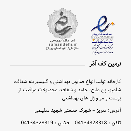
نرمین کف آذر
کارخانه تولید انواع صابون بهداشتی و گلیسیرینه شفاف،
شامپو، پن مایع، جامد و شفاف، محصولات مراقبت از
پوست و مو و ژل های بهداشتی
آدرس: تـبریز – شهرک صنعتی شهـید سلیــمی
تلفن : 04134328318 فکس : 04134328319