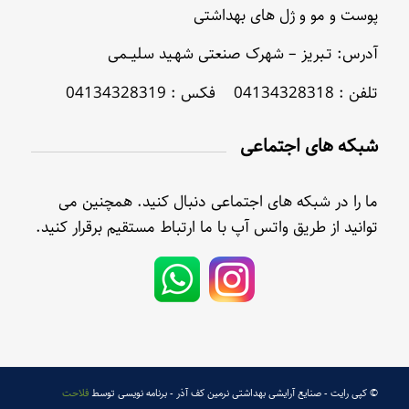
پوست و مو و ژل های بهداشتی
آدرس: تـبریز – شهرک صنعتی شهـید سلیــمی
تلفن : 04134328318 فکس : 04134328319
شبکه های اجتماعی
ما را در شبکه های اجتماعی دنبال کنید. همچنین می
توانید از طریق واتس آپ با ما ارتباط مستقیم برقرار کنید.
© کپی رایت - صنایع آرایشی بهداشتی نرمین کف آذر - برنامه نویسی توسط
فلاحت