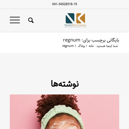
041-34328318-19
بایگانی برچسب برای: regnum
شما اینجا هستید:
خانه
/
وبلاگ
/
regnum
نوشته‌ها