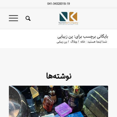
041-34328318-19
بایگانی برچسب برای: پن زیبایی
شما اینجا هستید:
خانه
/
وبلاگ
/
پن زیبایی
نوشته‌ها