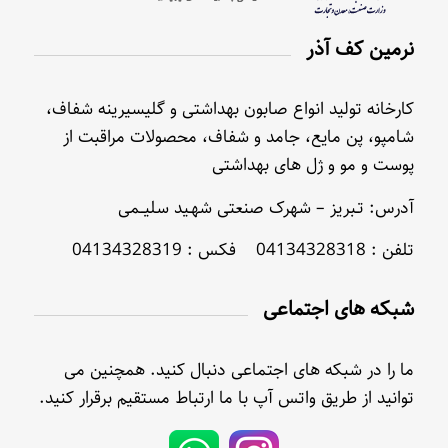
نرمین کف آذر
کارخانه تولید انواع صابون بهداشتی و گلیسیرینه شفاف،
شامپو، پن مایع، جامد و شفاف، محصولات مراقبت از
پوست و مو و ژل های بهداشتی
آدرس: تـبریز – شهرک صنعتی شهـید سلیــمی
تلفن : 04134328318 فکس : 04134328319
شبکه های اجتماعی
ما را در شبکه های اجتماعی دنبال کنید. همچنین می
توانید از طریق واتس آپ با ما ارتباط مستقیم برقرار کنید.