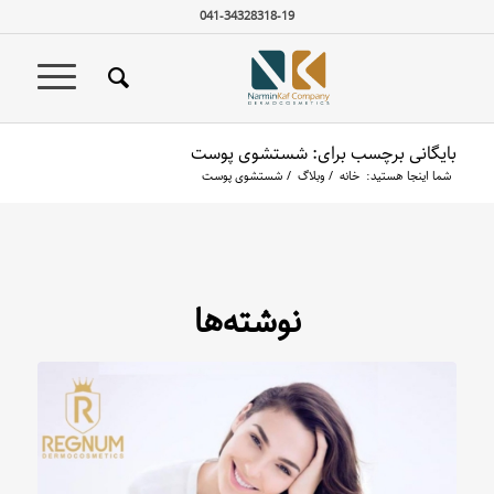
041-34328318-19
بایگانی برچسب برای: شستشوی پوست
شما اینجا هستید:
خانه
/
وبلاگ
/
شستشوی پوست
نوشته‌ها