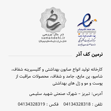
نرمین کف آذر
کارخانه تولید انواع صابون بهداشتی و گلیسیرینه شفاف،
شامپو، پن مایع، جامد و شفاف، محصولات مراقبت از
پوست و مو و ژل های بهداشتی
آدرس: تـبریز – شهرک صنعتی شهـید سلیــمی
تلفن : 04134328318 فکس : 04134328319