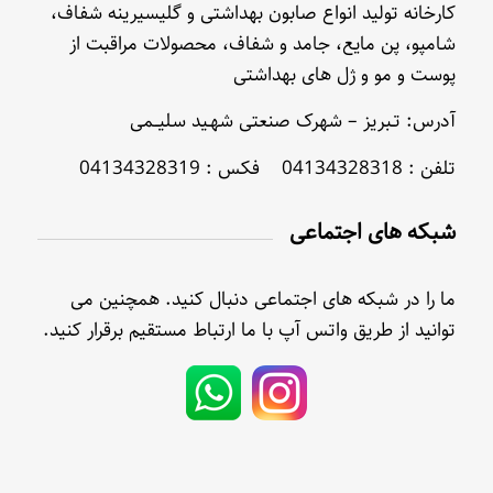
کارخانه تولید انواع صابون بهداشتی و گلیسیرینه شفاف،
شامپو، پن مایع، جامد و شفاف، محصولات مراقبت از
پوست و مو و ژل های بهداشتی
آدرس: تـبریز – شهرک صنعتی شهـید سلیــمی
تلفن : 04134328318 فکس : 04134328319
شبکه های اجتماعی
ما را در شبکه های اجتماعی دنبال کنید. همچنین می
توانید از طریق واتس آپ با ما ارتباط مستقیم برقرار کنید.