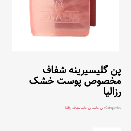
پن گلیسیرینه شفاف
مخصوص پوست خشک
رزالیا
Categories:
پن جامد
,
پن جامد شفاف
,
رزالیا