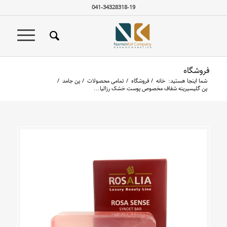
041-34328318-19
فروشگاه
شما اینجا هستید:
خانه
/
فروشگاه
/
تمامی محصولات
/
پن جامد
/
پن گلیسیرینه شفاف مخصوص پوست خشک رزالیا...