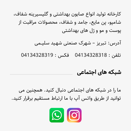
کارخانه تولید انواع صابون بهداشتی و گلیسیرینه شفاف،
شامپو، پن مایع، جامد و شفاف، محصولات مراقبت از
پوست و مو و ژل های بهداشتی
آدرس: تـبریز – شهرک صنعتی شهـید سلیــمی
تلفن : 04134328318 فکس : 04134328319
شبکه های اجتماعی
ما را در شبکه های اجتماعی دنبال کنید. همچنین می
توانید از طریق واتس آپ با ما ارتباط مستقیم برقرار کنید.