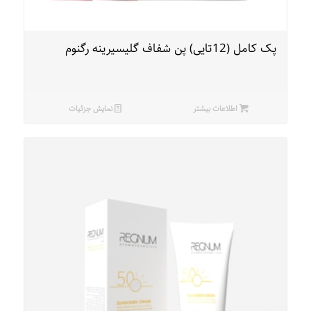
پک کامل (12تایی) پن شفاف گلیسیرینه رگنوم
اطلاعات بیشتر
نمایش جزئیات