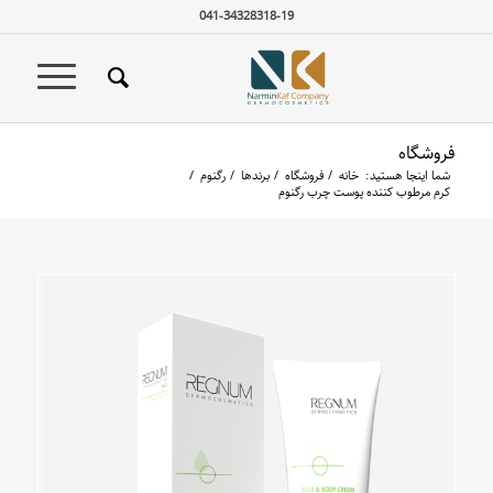
041-34328318-19
فروشگاه
شما اینجا هستید:
خانه
/
فروشگاه
/
برندها
/
رگنوم
/
کرم مرطوب کننده پوست چرب رگنوم