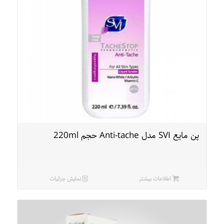
پن مایع SVI مدل Anti-tache حجم 220ml
اطلاعات بیشتر
نمایش جزئیات