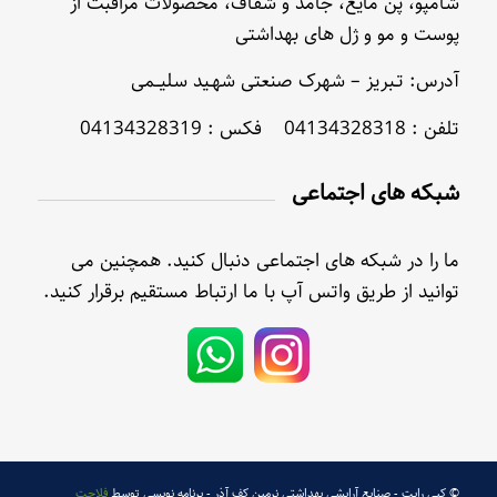
شامپو، پن مایع، جامد و شفاف، محصولات مراقبت از
پوست و مو و ژل های بهداشتی
آدرس: تـبریز – شهرک صنعتی شهـید سلیــمی
تلفن : 04134328318 فکس : 04134328319
شبکه های اجتماعی
ما را در شبکه های اجتماعی دنبال کنید. همچنین می
توانید از طریق واتس آپ با ما ارتباط مستقیم برقرار کنید.
© کپی رایت - صنایع آرایشی بهداشتی نرمین کف آذر - برنامه نویسی توسط
فلاحت