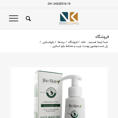
041-34328318-19
فروشگاه
شما اینجا هستید:
خانه
/
فروشگاه
/
برندها
/
بایواسکین
/
ژل شست‌وشوی پوست چرب و مختلط بایو اسکین...