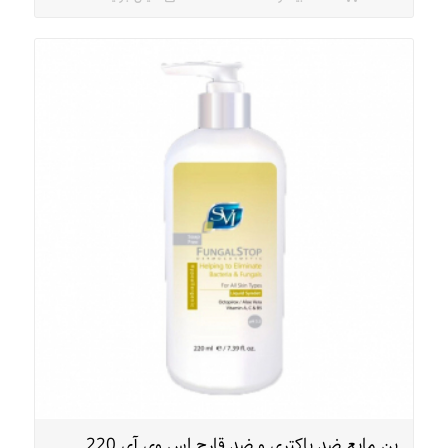
پن مایع ضد باکتری و ضد قارچ اس وی آی 220