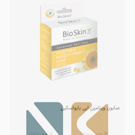
صابون ویتامین-ایی بایواسکین
اطلاعات بیشتر
نمایش جزئیات