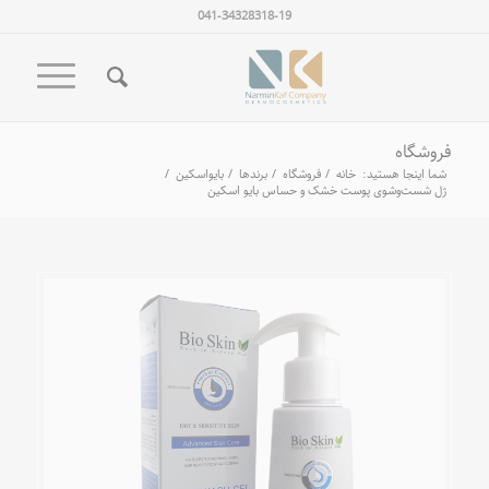
041-34328318-19
فروشگاه
شما اینجا هستید:
خانه
/
فروشگاه
/
برندها
/
بایواسکین
/
ژل شست‌وشوی پوست خشک و حساس بایو اسکین