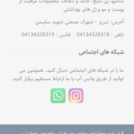
شامپو، پن مایع، جامد و شفاف، محصولات مراقبت از
پوست و مو و ژل های بهداشتی
آدرس: تـبریز – شهرک صنعتی شهـید سلیــمی
تلفن : 04134328318 فکس : 04134328319
شبکه های اجتماعی
ما را در شبکه های اجتماعی دنبال کنید. همچنین می
توانید از طریق واتس آپ با ما ارتباط مستقیم برقرار کنید.
© کپی رایت - صنایع آرایشی بهداشتی نرمین کف آذر - برنامه نویسی توسط
فلاحت