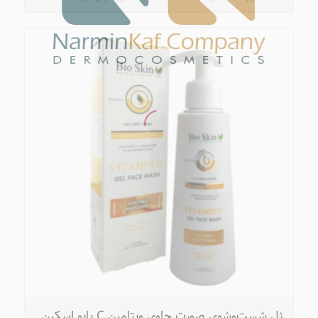
ژل شست‌وشوی صورت حاوی ویتامین C بایو اسکین