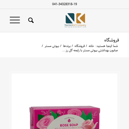
041-34328318-19
فروشگاه
شما اینجا هستید:
خانه
/
فروشگاه
/
برندها
/
بیوتی مستر
/
صابون بهداشتی بیوتی مستر با رایحه گل رز...