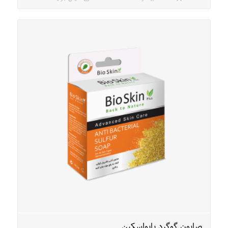
صابون گوگرد بایواسکین