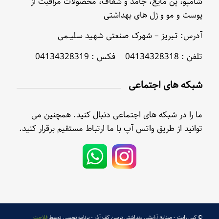
شامپو، پن مایع، جامد و شفاف، محصولات مراقبت از
پوست و مو و ژل های بهداشتی
آدرس: تـبریز – شهرک صنعتی شهـید سلیــمی
تلفن : 04134328318 فکس : 04134328319
شبکه های اجتماعی
ما را در شبکه های اجتماعی دنبال کنید. همچنین می
توانید از طریق واتس آپ با ما ارتباط مستقیم برقرار کنید.
© کپی رایت - صنایع آرایشی بهداشتی نرمین کف آذر - برنامه نویسی توسط
فلاحت