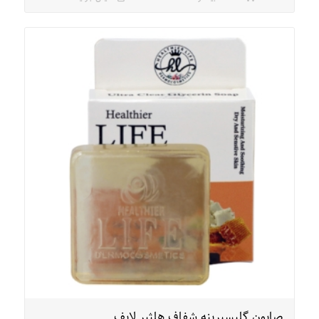
صابون گلیسیرینه شفاف هلثیر لایف