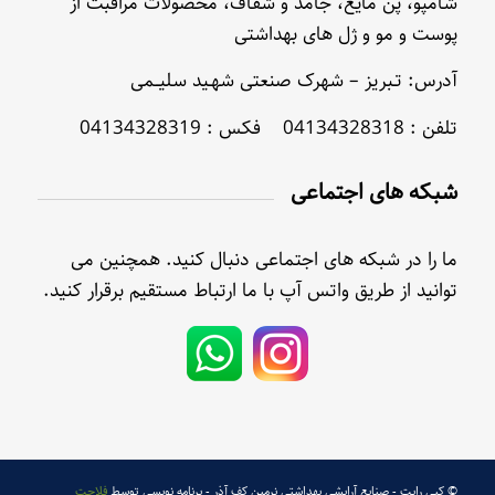
شامپو، پن مایع، جامد و شفاف، محصولات مراقبت از
پوست و مو و ژل های بهداشتی
آدرس: تـبریز – شهرک صنعتی شهـید سلیــمی
تلفن : 04134328318 فکس : 04134328319
شبکه های اجتماعی
ما را در شبکه های اجتماعی دنبال کنید. همچنین می
توانید از طریق واتس آپ با ما ارتباط مستقیم برقرار کنید.
© کپی رایت - صنایع آرایشی بهداشتی نرمین کف آذر - برنامه نویسی توسط
فلاحت