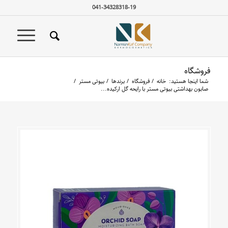
041-34328318-19
فروشگاه
شما اینجا هستید:
خانه
/
فروشگاه
/
برندها
/
بیوتی مستر
/
صابون بهداشتی بیوتی مستر با رایحه گل ارکیده...