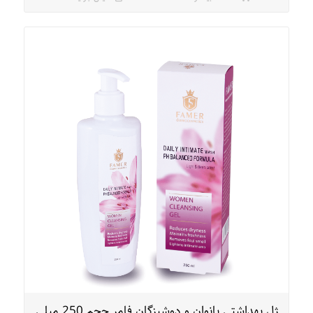
ژل بهداشتی بانوان و دوشیزگان فامر حجم 250 میلی