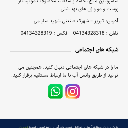
شامپو، پن مایع، جامد و شفاف، محصولات مراقبت از
پوست و مو و ژل های بهداشتی
آدرس: تـبریز – شهرک صنعتی شهـید سلیــمی
تلفن : 04134328318 فکس : 04134328319
شبکه های اجتماعی
ما را در شبکه های اجتماعی دنبال کنید. همچنین می
توانید از طریق واتس آپ با ما ارتباط مستقیم برقرار کنید.
© کپی رایت - صنایع آرایشی بهداشتی نرمین کف آذر - برنامه نویسی توسط
فلاحت