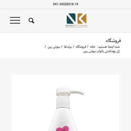
041-34328318-19
فروشگاه
شما اینجا هستید:
خانه
/
فروشگاه
/
برندها
/
بیوتی رین
/
ژل بهداشتی بانوان بیوتی رین