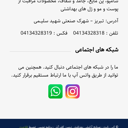
شامپو، پن مایع، جامد و شفاف، محصولات مراقبت از
پوست و مو و ژل های بهداشتی
آدرس: تـبریز – شهرک صنعتی شهـید سلیــمی
تلفن : 04134328318 فکس : 04134328319
شبکه های اجتماعی
ما را در شبکه های اجتماعی دنبال کنید. همچنین می
توانید از طریق واتس آپ با ما ارتباط مستقیم برقرار کنید.
© کپی رایت - صنایع آرایشی بهداشتی نرمین کف آذر - برنامه نویسی توسط
فلاحت