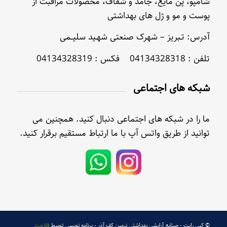
شامپو، پن مایع، جامد و شفاف، محصولات مراقبت از
پوست و مو و ژل های بهداشتی
آدرس: تـبریز – شهرک صنعتی شهـید سلیــمی
تلفن : 04134328318 فکس : 04134328319
شبکه های اجتماعی
ما را در شبکه های اجتماعی دنبال کنید. همچنین می
توانید از طریق واتس آپ با ما ارتباط مستقیم برقرار کنید.
© کپی رایت - صنایع آرایشی بهداشتی نرمین کف آذر - برنامه نویسی توسط
فلاحت