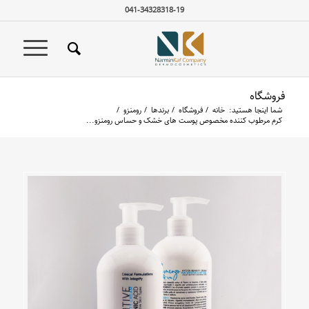
041-34328318-19
فروشگاه
شما اینجا هستید:
خانه
/
فروشگاه
/
برندها
/
رومنزو
/
کرم مرطوب کننده مخصوص پوست های خشک و حساس رومنزو...