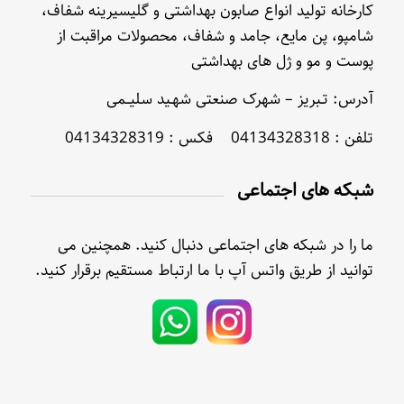
کارخانه تولید انواع صابون بهداشتی و گلیسیرینه شفاف،
شامپو، پن مایع، جامد و شفاف، محصولات مراقبت از
پوست و مو و ژل های بهداشتی
آدرس: تـبریز – شهرک صنعتی شهـید سلیــمی
تلفن : 04134328318 فکس : 04134328319
شبکه های اجتماعی
ما را در شبکه های اجتماعی دنبال کنید. همچنین می
توانید از طریق واتس آپ با ما ارتباط مستقیم برقرار کنید.