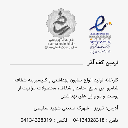
نرمین کف آذر
کارخانه تولید انواع صابون بهداشتی و گلیسیرینه شفاف،
شامپو، پن مایع، جامد و شفاف، محصولات مراقبت از
پوست و مو و ژل های بهداشتی
آدرس: تـبریز – شهرک صنعتی شهـید سلیــمی
تلفن : 04134328318 فکس : 04134328319