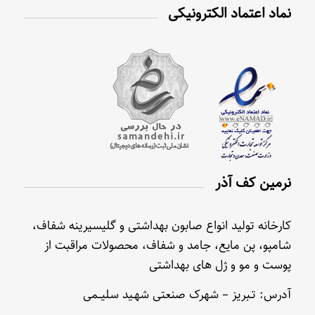
نماد اعتماد الکترونیکی
نرمین کف آذر
کارخانه تولید انواع صابون بهداشتی و گلیسیرینه شفاف،
شامپو، پن مایع، جامد و شفاف، محصولات مراقبت از
پوست و مو و ژل های بهداشتی
آدرس: تـبریز – شهرک صنعتی شهـید سلیــمی