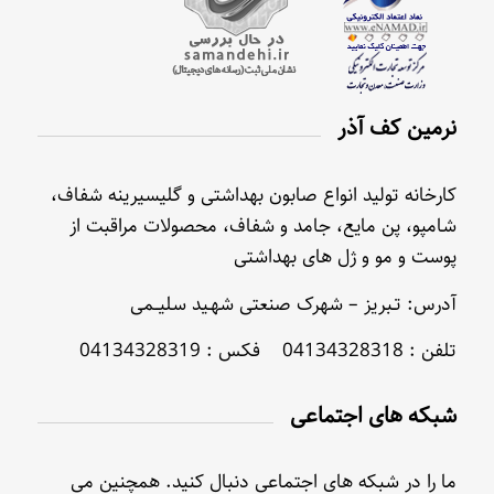
نرمین کف آذر
کارخانه تولید انواع صابون بهداشتی و گلیسیرینه شفاف،
شامپو، پن مایع، جامد و شفاف، محصولات مراقبت از
پوست و مو و ژل های بهداشتی
آدرس: تـبریز – شهرک صنعتی شهـید سلیــمی
تلفن : 04134328318 فکس : 04134328319
شبکه های اجتماعی
ما را در شبکه های اجتماعی دنبال کنید. همچنین می