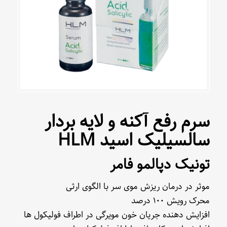
سرم رفع آکنه و لایه بردار
سالسیلیک اسید HLM
تونیک دپالمو فامر
موثر در درمان ریزش موی سر با الگوی ارثی
محرک رویش ۱۰۰ درصد
افزایش دهنده جریان خون مویرگی در اطراف فولیکول ها