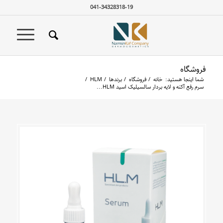
041-34328318-19
فروشگاه
شما اینجا هستید:
خانه
/
فروشگاه
/
برندها
/
HLM
/
سرم رفع آکنه و لایه بردار سالسیلیک اسید HLM...