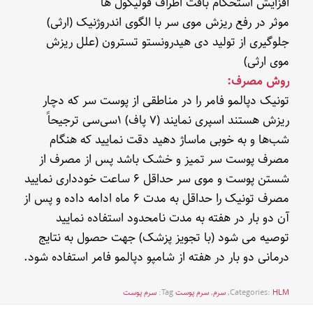
افزایش استحکام بافت اطراف فولیکول ها
موثر در رفع ریزش موی سر با الگوی اندروژنیک (ارثی)
جلوگیری از تولید دی هیدرونستو تسترون (علل ریزش
موی ارثی)
روش مصرف:
تونیک دپالمو فامر را در مناطقی از پوست سر که دچار
ریزش هستند اسپری نمایند (٧ پاف) ١سی‌سی ترجیحاً
شب‌ها و به خوبی ماساژ دهید دقت نمایید که هنگام
مصرف پوست سر تمیز و خشک باشد پس از مصرف از
شستن پوست و موی سر حداقل ۶ ساعت خودداری نمایید
مصرف تونیک را حداقل به مدت ۶ ماه ادامه داده و پس از
آن دو بار در هفته به مدت نامحدود استفاده نمایید
توصیه می شود (با تجویز پزشک) جهت حصول به نتایج
درمانی دو بار در هفته از شامپو دپالمو فامر استفاده شود.
HLM
Categories:
,
سرم
,
سرم پوست
Tag:
سرم پوست