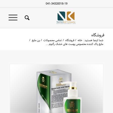
041-34328318-19
فروشگاه
شما اینجا هستید:
خانه
/
فروشگاه
/
تمامی محصولات
/
پن مایع
/
مایع پاک کننده مخصوص پوست های خشک رگنوم...