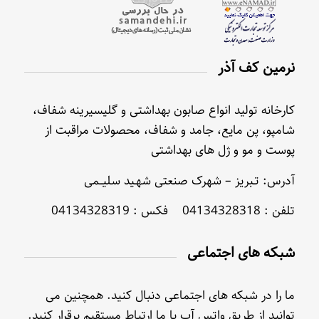
نرمین کف آذر
کارخانه تولید انواع صابون بهداشتی و گلیسیرینه شفاف،
شامپو، پن مایع، جامد و شفاف، محصولات مراقبت از
پوست و مو و ژل های بهداشتی
آدرس: تـبریز – شهرک صنعتی شهـید سلیــمی
تلفن : 04134328318 فکس : 04134328319
شبکه های اجتماعی
ما را در شبکه های اجتماعی دنبال کنید. همچنین می
توانید از طریق واتس آپ با ما ارتباط مستقیم برقرار کنید.