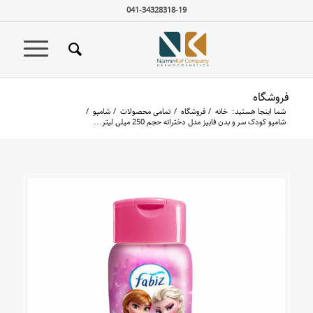
041-34328318-19
فروشگاه
شما اینجا هستید:
خانه
/
فروشگاه
/
تمامی محصولات
/
شامپو
/
شامپو کودک سر و بدن فابیز مدل دخترانه حجم 250 میلی لیتر...