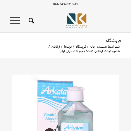
041-34328318-19
فروشگاه
شما اینجا هستید:
خانه
/
فروشگاه
/
برندها
/
آرکاتان
/
شامپو کودک ارکاتان کد 58 حجم 200 میلی لیتر...