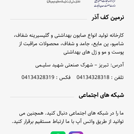
نرمین کف آذر
کارخانه تولید انواع صابون بهداشتی و گلیسیرینه شفاف،
شامپو، پن مایع، جامد و شفاف، محصولات مراقبت از
پوست و مو و ژل های بهداشتی
آدرس: تـبریز – شهرک صنعتی شهـید سلیــمی
تلفن : 04134328318 فکس : 04134328319
شبکه های اجتماعی
ما را در شبکه های اجتماعی دنبال کنید. همچنین می
توانید از طریق واتس آپ با ما ارتباط مستقیم برقرار کنید.