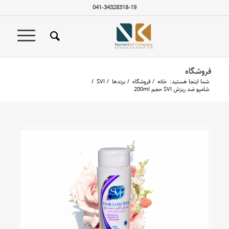
041-34328318-19
فروشگاه
شما اینجا هستید:
خانه
/
فروشگاه
/
برندها
/
SVI
/
شامپو ضد ریزش SVI حجم 200ml