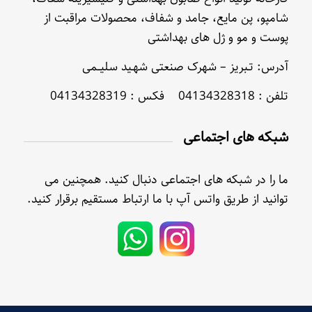
شامپو، پن مایع، جامد و شفاف، محصولات مراقبت از
پوست و مو و ژل های بهداشتی
آدرس: تـبریز – شهرک صنعتی شهـید سلیــمی
تلفن : 04134328318 فکس : 04134328319
شبکه های اجتماعی
ما را در شبکه های اجتماعی دنبال کنید. همچنین می
توانید از طریق واتس آپ با ما ارتباط مستقیم برقرار کنید.