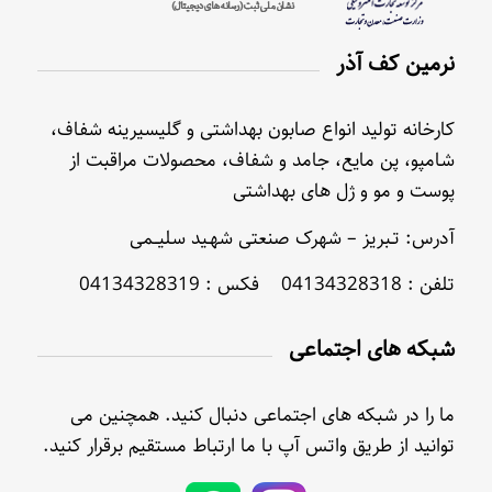
نرمین کف آذر
کارخانه تولید انواع صابون بهداشتی و گلیسیرینه شفاف،
شامپو، پن مایع، جامد و شفاف، محصولات مراقبت از
پوست و مو و ژل های بهداشتی
آدرس: تـبریز – شهرک صنعتی شهـید سلیــمی
تلفن : 04134328318 فکس : 04134328319
شبکه های اجتماعی
ما را در شبکه های اجتماعی دنبال کنید. همچنین می
توانید از طریق واتس آپ با ما ارتباط مستقیم برقرار کنید.