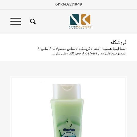
041-34328318-19
فروشگاه
شما اینجا هستید:
خانه
/
فروشگاه
/
تمامی محصولات
/
شامپو
/
شامپو بدن فابیز مدل Aloe Vera حجم 300 میلی لیتر...