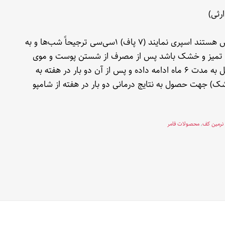
رثی)
تونیک دپالمو فامر را در مناطقی از پوست سر که دچار ریزش هستند اسپری نمایند (٧ پاف) ١سی‌سی ترجیحاً شب‌ها و به
 تمیز و خشک باشد پس از مصرف از شستن پوست و موی
سر حداقل ۶ ساعت خودداری نمایید مصرف تونیک را حداقل به مدت ۶ ماه ادامه داده و پس از آن دو بار در هفته به
ک) جهت حصول به نتایج درمانی دو بار در هفته از شامپو
رمین کف
,
محصولات فامر