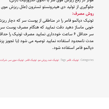
موثر در رفع ریزش موی سر با الگوی اندروژنیک (ارثی)
جلوگیری از تولید دی هیدرونستو تسترون (علل ریزش موی ا
روش مصرف:
خوبی ماساژ دهید دقت نمایید که هنگام مصرف پوست سر
مدت نامحدود استفاده نمایید توصیه می شود (با تجویز پزش
دپالمو فامر استفاده شود.
Categories:
تونیک
,
فامر
Tags:
تونیک ضد ریزش مو
,
تونیک فامر
,
تونیک موی سر
,
شرکت ن