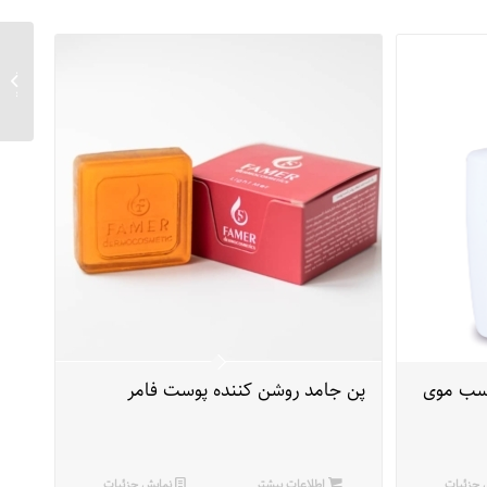
تونیک ب
60 میلی لیتری
اسب موی
پن جامد روشن کننده پوست فامر
 جزئیات
اطلاعات بیشتر
نمایش جزئیات