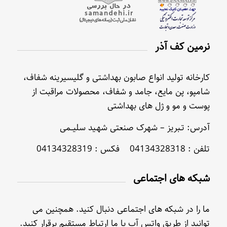
نرمین کف آذر
کارخانه تولید انواع صابون بهداشتی و گلیسیرینه شفاف،
شامپو، پن مایع، جامد و شفاف، محصولات مراقبت از
پوست و مو و ژل های بهداشتی
آدرس: تـبریز – شهرک صنعتی شهـید سلیــمی
تلفن : 04134328318 فکس : 04134328319
شبکه های اجتماعی
ما را در شبکه های اجتماعی دنبال کنید. همچنین می
توانید از طریق واتس آپ با ما ارتباط مستقیم برقرار کنید.