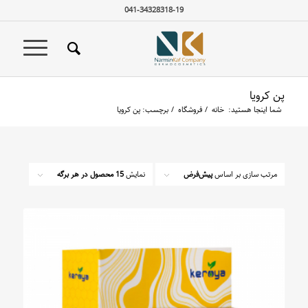
041-34328318-19
پن کرویا
شما اینجا هستید:
خانه
/
فروشگاه
/
برچسب: پن کرویا
مرتب سازی بر اساس
پیش‌فرض
نمایش
15 محصول در هر برگه