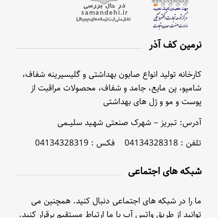
نرمین کف آذر
کارخانه تولید انواع صابون بهداشتی و گلیسیرینه شفاف،
شامپو، پن مایع، جامد و شفاف، محصولات مراقبت از
پوست و مو و ژل های بهداشتی
آدرس: تـبریز – شهرک صنعتی شهـید سلیــمی
تلفن : 04134328318 فکس : 04134328319
شبکه های اجتماعی
ما را در شبکه های اجتماعی دنبال کنید. همچنین می
توانید از طریق واتس آپ با ما ارتباط مستقیم برقرار کنید.