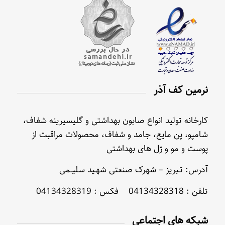
نرمین کف آذر
کارخانه تولید انواع صابون بهداشتی و گلیسیرینه شفاف،
شامپو، پن مایع، جامد و شفاف، محصولات مراقبت از
پوست و مو و ژل های بهداشتی
آدرس: تـبریز – شهرک صنعتی شهـید سلیــمی
تلفن : 04134328318 فکس : 04134328319
شبکه های اجتماعی