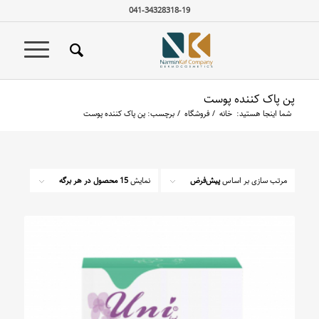
041-34328318-19
پن پاک کننده پوست
شما اینجا هستید:
خانه
/
فروشگاه
/
برچسب: پن پاک کننده پوست
مرتب سازی بر اساس
پیش‌فرض
نمایش
15 محصول در هر برگه