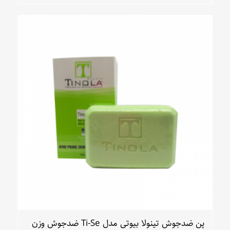
پن ضدجوش تینولا بیوتی مدل Ti-Se ضدجوش وزن