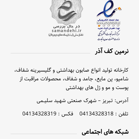
نرمین کف آذر
کارخانه تولید انواع صابون بهداشتی و گلیسیرینه شفاف،
شامپو، پن مایع، جامد و شفاف، محصولات مراقبت از
پوست و مو و ژل های بهداشتی
آدرس: تـبریز – شهرک صنعتی شهـید سلیــمی
تلفن : 04134328318 فکس : 04134328319
شبکه های اجتماعی