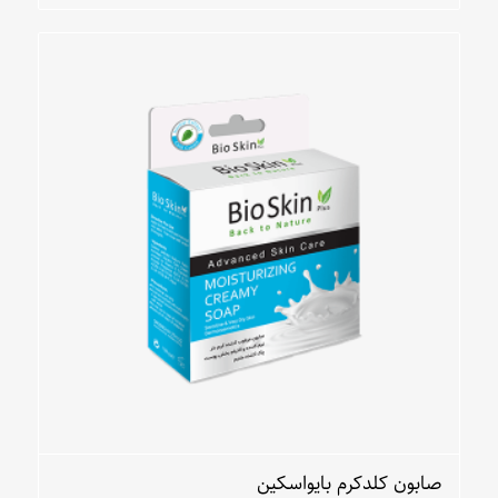
صابون کلدکرم بایواسکین