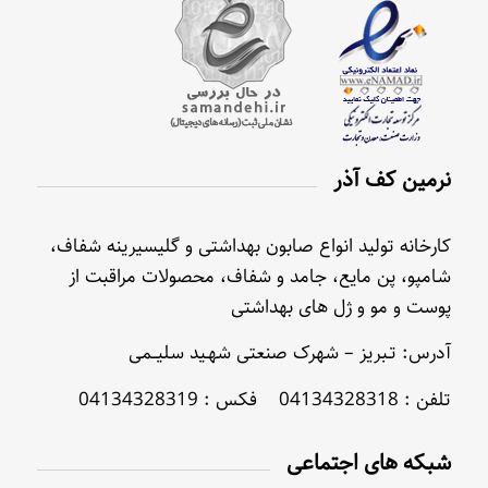
نرمین کف آذر
کارخانه تولید انواع صابون بهداشتی و گلیسیرینه شفاف،
شامپو، پن مایع، جامد و شفاف، محصولات مراقبت از
پوست و مو و ژل های بهداشتی
آدرس: تـبریز – شهرک صنعتی شهـید سلیــمی
تلفن : 04134328318 فکس : 04134328319
شبکه های اجتماعی