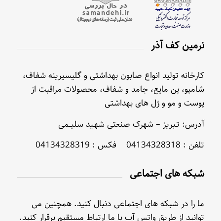
نرمین کف آذر
کارخانه تولید انواع صابون بهداشتی و گلیسیرینه شفاف،
شامپو، پن مایع، جامد و شفاف، محصولات مراقبت از
پوست و مو و ژل های بهداشتی
آدرس: تـبریز – شهرک صنعتی شهـید سلیــمی
تلفن : 04134328318 فکس : 04134328319
شبکه های اجتماعی
ما را در شبکه های اجتماعی دنبال کنید. همچنین می
توانید از طریق واتس آپ با ما ارتباط مستقیم برقرار کنید.