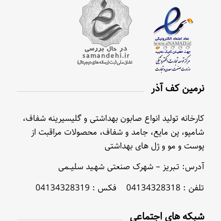
نرمین کف آذر
کارخانه تولید انواع صابون بهداشتی و گلیسیرینه شفاف،
شامپو، پن مایع، جامد و شفاف، محصولات مراقبت از
پوست و مو و ژل های بهداشتی
آدرس: تـبریز – شهرک صنعتی شهـید سلیــمی
تلفن : 04134328318 فکس : 04134328319
شبکه های اجتماعی