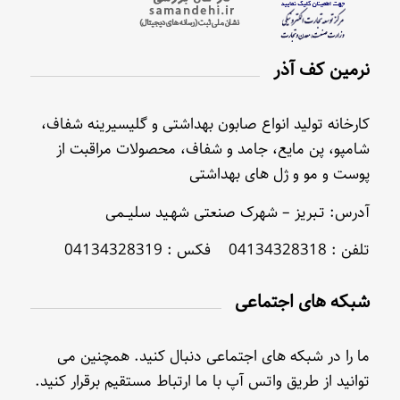
نرمین کف آذر
کارخانه تولید انواع صابون بهداشتی و گلیسیرینه شفاف،
شامپو، پن مایع، جامد و شفاف، محصولات مراقبت از
پوست و مو و ژل های بهداشتی
آدرس: تـبریز – شهرک صنعتی شهـید سلیــمی
تلفن : 04134328318 فکس : 04134328319
شبکه های اجتماعی
ما را در شبکه های اجتماعی دنبال کنید. همچنین می
توانید از طریق واتس آپ با ما ارتباط مستقیم برقرار کنید.