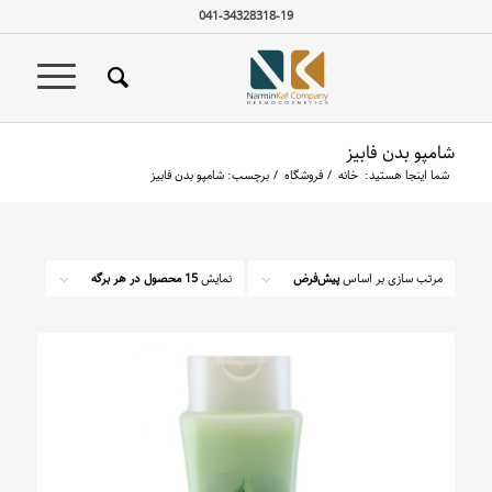
041-34328318-19
شامپو بدن فابیز
شما اینجا هستید:
خانه
/
فروشگاه
/
برچسب: شامپو بدن فابیز
مرتب سازی بر اساس
پیش‌فرض
نمایش
15 محصول در هر برگه