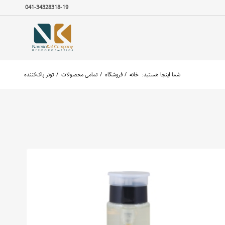
041-34328318-19
شما اینجا هستید:
خانه
/
فروشگاه
/
تمامی محصولات
/
تونر پاک‌کننده