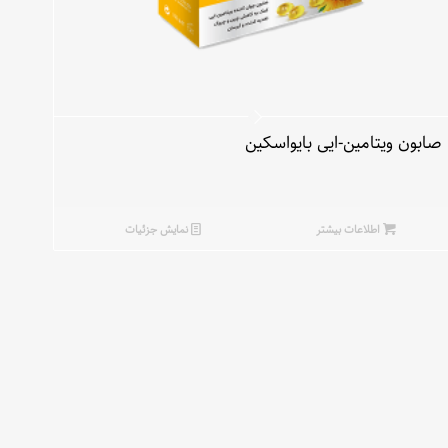
صابون ویتامین-ایی بایواسکین
اطلاعات بیشتر
نمایش جزئیات