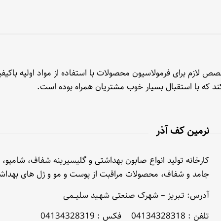
 لازم برای فرمولاسیون محصولات با استفاده از مواد اولیه باکیفی
 کند که با استقبال بسیار خوب مشتریان همراه بوده است.
نرمین کف آذر
کارخانه تولید انواع صابون بهداشتی و گلیسیرینه شفاف، شامپو، 
جامد و شفاف، محصولات مراقبت از پوست و مو و ژل های بهداش
آدرس: تـبریز – شهرک صنعتی شهـید سلیــمی
تلفن : 04134328318 فکس : 04134328319