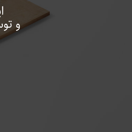
ا
و تو